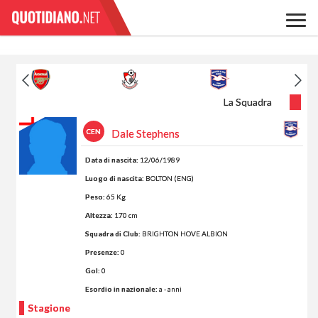
La Squadra
CEN
Dale Stephens
Data di nascita:
12/06/1989
Luogo di nascita:
BOLTON (ENG)
Peso:
65 Kg
Altezza:
170 cm
Squadra di Club:
BRIGHTON HOVE ALBION
Presenze:
0
Gol:
0
Esordio in nazionale:
a - anni
Stagione