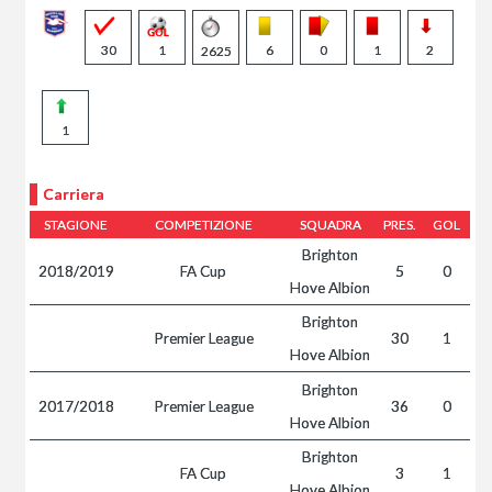
30
1
6
0
1
2
2625
1
Carriera
STAGIONE
COMPETIZIONE
SQUADRA
PRES.
GOL
Brighton
2018/2019
FA Cup
5
0
Hove Albion
Brighton
Premier League
30
1
Hove Albion
Brighton
2017/2018
Premier League
36
0
Hove Albion
Brighton
FA Cup
3
1
Hove Albion