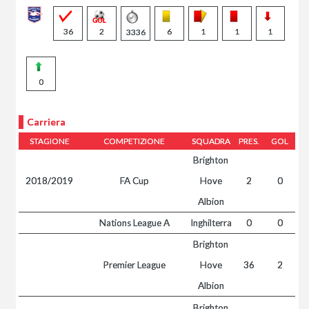
36
2
6
1
1
1
3336
0
Carriera
STAGIONE
COMPETIZIONE
SQUADRA
PRES.
GOL
Brighton
2018/2019
FA Cup
Hove
2
0
Albion
Nations League A
Inghilterra
0
0
Brighton
Premier League
Hove
36
2
Albion
Brighton