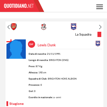
La Squadra
DIF
Lewis Dunk
Data di nascita:
21/11/1991
Luogo di nascita:
BRIGHTON (ENG)
Peso:
87 Kg
Altezza:
192 cm
Squadra di Club:
BRIGHTON HOVE ALBION
Presenze:
0
Gol:
0
Esordio in nazionale:
a - anni
Stagione