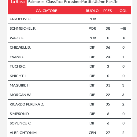
La Rosa
Palmares
Classifica
Prossime Partite
Ultime Partite
CALCIATORE
RUOLO
PRES.
GOL
JAKUPOVIC E.
POR
-
--
SCHMEICHEL K.
POR
38
-48
WARD D.
POR
0
-0
CHILWELL B.
DIF
36
0
EVANS J.
DIF
24
1
FUCHS C.
DIF
3
0
KNIGHT J.
DIF
0
0
MAGUIRE H.
DIF
31
3
MORGAN W.
DIF
22
3
RICARDO PEREIRA D.
DIF
35
2
SIMPSON D.
DIF
6
0
SOYUNCU C.
DIF
6
0
ALBRIGHTON M.
CEN
27
2