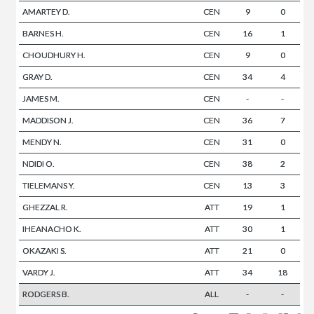
AMARTEY D.
CEN
9
0
BARNES H.
CEN
16
1
CHOUDHURY H.
CEN
9
0
GRAY D.
CEN
34
4
JAMES M.
CEN
-
-
MADDISON J.
CEN
36
7
MENDY N.
CEN
31
0
NDIDI O.
CEN
38
2
TIELEMANS Y.
CEN
13
3
GHEZZAL R.
ATT
19
1
IHEANACHO K.
ATT
30
1
OKAZAKI S.
ATT
21
0
VARDY J.
ATT
34
18
RODGERS B.
ALL
-
-