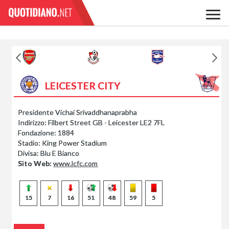
LEICESTER CITY
Presidente Vichai Srivaddhanaprabha
Indirizzo:
Filbert Street GB - Leicester LE2 7FL
Fondazione:
1884
Stadio:
King Power Stadium
Divisa:
Blu E Bianco
Sito Web:
www.lcfc.com
15
7
16
51
48
59
5