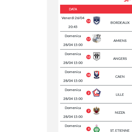
34^
DATA
Venerdì
26/04
14
BORDEAUX
20:45
Domenica
17
AMIENS
28/04
15:00
Domenica
13
ANGERS
28/04
15:00
Domenica
18
CAEN
28/04
15:00
Domenica
2
LILLE
28/04
15:00
Domenica
7
NIZZA
28/04
15:00
Domenica
4
ST. ETIENNE