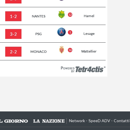
12
1-2
Hamel
NANTES
1
3-2
Lesage
PSG
16
2-2
Wattellier
MONACO
Network
SpeeD ADV
Contatti