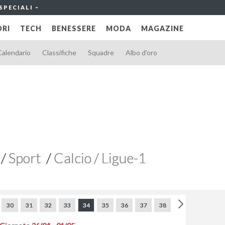
SPECIALI
RI
TECH
BENESSERE
MODA
MAGAZINE
Calendario
Classifiche
Squadre
Albo d'oro
Sport
Calcio / Ligue-1
30
31
32
33
34
35
36
37
38