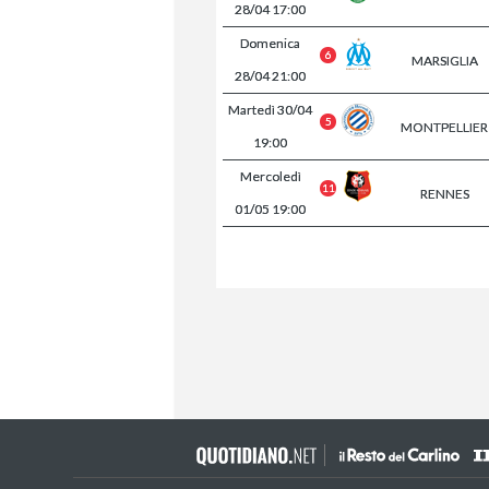
28/04
17:00
Domenica
6
MARSIGLIA
28/04
21:00
Martedì
30/04
5
MONTPELLIER
19:00
Mercoledì
11
RENNES
01/05
19:00