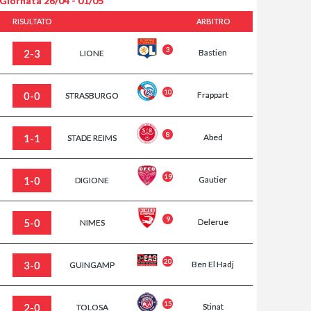
 Giornata
26/04 - 01/05
RISULTATO
ARBITRO
3
2-3
Bastien
LIONE
10
0-0
Frappart
STRASBURGO
8
1-1
Abed
STADE REIMS
19
1-0
Gautier
DIGIONE
9
5-0
Delerue
NIMES
20
3-0
Ben El Hadj
GUINGAMP
15
2-0
Stinat
TOLOSA