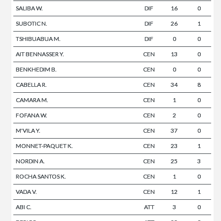
SALIBA W.
DIF
16
0
SUBOTIC N.
DIF
26
1
TSHIBUABUA M.
DIF
0
0
AIT BENNASSER Y.
CEN
13
0
BENKHEDIM B.
CEN
0
0
CABELLA R.
CEN
34
8
CAMARA M.
CEN
1
0
FOFANA W.
CEN
2
0
M'VILA Y.
CEN
37
0
MONNET-PAQUET K.
CEN
23
1
NORDIN A.
CEN
25
3
ROCHA SANTOS K.
CEN
1
0
VADA V.
CEN
12
1
ABI C.
ATT
3
0