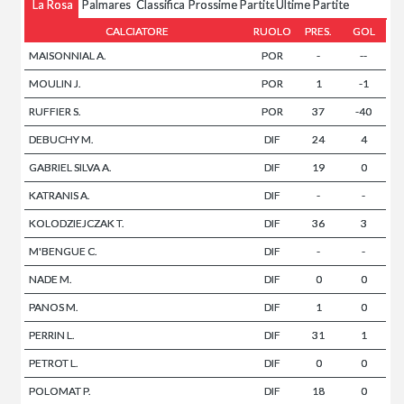
La Rosa
Palmares
Classifica
Prossime Partite
Ultime Partite
CALCIATORE
RUOLO
PRES.
GOL
MAISONNIAL A.
POR
-
--
MOULIN J.
POR
1
-1
RUFFIER S.
POR
37
-40
DEBUCHY M.
DIF
24
4
GABRIEL SILVA A.
DIF
19
0
KATRANIS A.
DIF
-
-
KOLODZIEJCZAK T.
DIF
36
3
M'BENGUE C.
DIF
-
-
NADE M.
DIF
0
0
PANOS M.
DIF
1
0
PERRIN L.
DIF
31
1
PETROT L.
DIF
0
0
POLOMAT P.
DIF
18
0