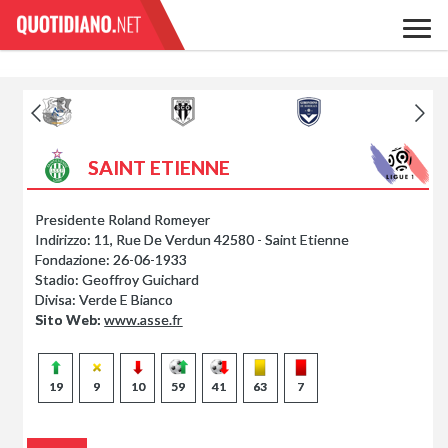
SAINT ETIENNE
Presidente Roland Romeyer
Indirizzo:
11, Rue De Verdun 42580 - Saint Etienne
Fondazione:
26-06-1933
Stadio:
Geoffroy Guichard
Divisa:
Verde E Bianco
Sito Web:
www.asse.fr
19
9
10
59
41
63
7