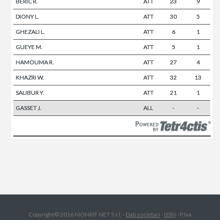
BERIC R.
ATT
23
9
DIONY L.
ATT
30
5
GHEZALI L.
ATT
6
1
GUEYE M.
ATT
5
1
HAMOUMA R.
ATT
27
4
KHAZRI W.
ATT
32
13
SALIBUR Y.
ATT
21
1
GASSET J.
ALL
-
-
Copyright© 2016 MONRIF NET S.r.l. -
Dati societari
-
ISSN
- P.Iva