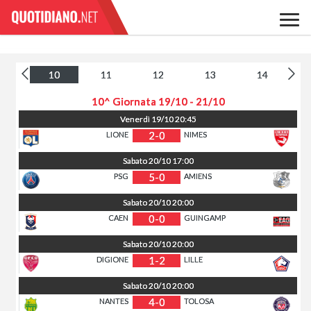
9
10
11
12
13
14
10^ Giornata
19/10 - 21/10
Venerdì
19/10
20:45
2-0
LIONE
NIMES
Sabato
20/10
17:00
5-0
PSG
AMIENS
Sabato
20/10
20:00
0-0
CAEN
GUINGAMP
Sabato
20/10
20:00
1-2
DIGIONE
LILLE
Sabato
20/10
20:00
4-0
NANTES
TOLOSA