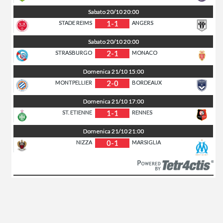
Sabato
20/10
20:00
1-1
STADE REIMS
ANGERS
Sabato
20/10
20:00
2-1
STRASBURGO
MONACO
Domenica
21/10
15:00
2-0
MONTPELLIER
BORDEAUX
Domenica
21/10
17:00
1-1
ST. ETIENNE
RENNES
Domenica
21/10
21:00
0-1
NIZZA
MARSIGLIA