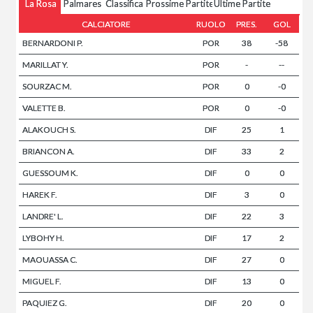
La Rosa
Palmares
Classifica
Prossime Partite
Ultime Partite
CALCIATORE
RUOLO
PRES.
GOL
BERNARDONI P.
POR
38
-58
MARILLAT Y.
POR
-
--
SOURZAC M.
POR
0
-0
VALETTE B.
POR
0
-0
ALAKOUCH S.
DIF
25
1
BRIANCON A.
DIF
33
2
GUESSOUM K.
DIF
0
0
HAREK F.
DIF
3
0
LANDRE' L.
DIF
22
3
LYBOHY H.
DIF
17
2
MAOUASSA C.
DIF
27
0
MIGUEL F.
DIF
13
0
PAQUIEZ G.
DIF
20
0