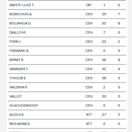
SAINTE-LUCE T.
DIF
1
0
BOBICHON A.
CEN
29
7
BOUANGA D.
CEN
35
8
DIALLO M.
CEN
7
0
FERRI J.
CEN
23
2
HSISSANE A.
CEN
0
0
RIPART R.
CEN
38
8
SAVANIER T.
CEN
32
6
THIOUB S.
CEN
38
3
VALDIVIA P.
CEN
2
0
VALLS T.
CEN
30
0
VLACHODIMOS P.
CEN
0
0
ALIOUI R.
ATT
27
5
BEN AMAR S.
ATT
0
0