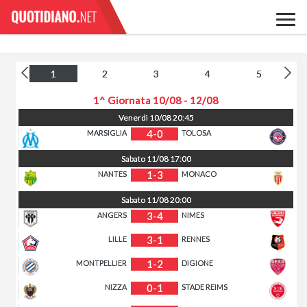
1
2
3
4
5
1^ Giornata
10/08 - 12/08
Venerdì
10/08
20:45
4-0
MARSIGLIA
TOLOSA
Sabato
11/08
17:00
1-3
NANTES
MONACO
Sabato
11/08
20:00
3-4
ANGERS
NIMES
3-1
LILLE
RENNES
1-2
MONTPELLIER
DIGIONE
0-1
NIZZA
STADE REIMS