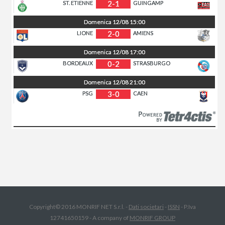
2-1
ST. ETIENNE
GUINGAMP
Domenica
12/08
15:00
2-0
LIONE
AMIENS
Domenica
12/08
17:00
0-2
BORDEAUX
STRASBURGO
Domenica
12/08
21:00
3-0
PSG
CAEN
Copyright© 2016 MONRIF NET S.r.l. -
Dati societari
-
ISSN
- P.Iva
12741650159 - A company of
MONRIF GROUP