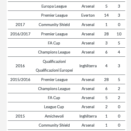
Europa League
Arsenal
5
3
Premier League
Everton
14
3
2017
Community Shield
Arsenal
1
0
2016/2017
Premier League
Arsenal
28
10
FA Cup
Arsenal
3
5
Champions League
Arsenal
6
4
Qualificazioni
2016
Inghilterra
4
3
Qualificazioni Europei
2015/2016
Premier League
Arsenal
28
5
Champions League
Arsenal
6
2
FA Cup
Arsenal
5
2
League Cup
Arsenal
2
0
2015
Amichevoli
Inghilterra
1
0
Community Shield
Arsenal
1
0