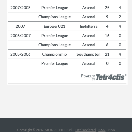
2007/2008
Premier League
Arsenal
25
4
Champions League
Arsenal
9
2
2007
Europei U21
Inghilterra
4
4
2006/2007
Premier League
Arsenal
16
0
Champions League
Arsenal
6
0
2005/2006
Championship
Southampton
21
4
Premier League
Arsenal
0
0
Copyright© 2016 MONRIF NET S.r.l. -
Dati societari
-
ISSN
- P.Iva