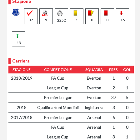
Stagione
37
5
1
0
0
16
2252
13
Carriera
STAGIONE
COMPETIZIONE
SQUADRA
PRES.
GOL
2018/2019
FA Cup
Everton
1
0
League Cup
Everton
2
1
Premier League
Everton
37
5
2018
Qualificazioni Mondiali
Inghilterra
3
0
2017/2018
Premier League
Arsenal
6
0
FA Cup
Arsenal
1
0
League Cup
Arsenal
3
1