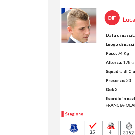
DIF
Luca
Data di nascit
Luogo di nasci
Peso:
74 Kg
Altezza:
178 c
Squadra di Clu
Presenze:
33
Gol:
3
Esordio in naz
FRANCIA-OLA
Stagione
35
4
3152