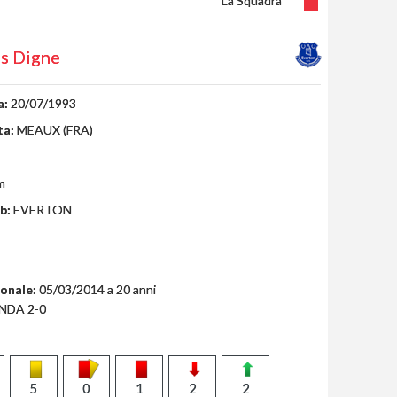
La Squadra
s Digne
a:
20/07/1993
ta:
MEAUX (FRA)
m
b:
EVERTON
ionale:
05/03/2014 a 20 anni
NDA 2-0
5
0
1
2
2