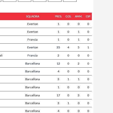
SQUADRA
PRES.
GOL
AMM.
ESP.
Everton
1
0
0
0
Everton
1
0
1
0
Francia
1
0
1
0
Everton
35
4
5
1
li
Francia
2
0
0
0
Barcellona
12
0
2
0
Barcellona
4
0
0
0
Barcellona
3
1
1
0
Barcellona
1
0
0
0
Barcellona
17
0
3
0
Barcellona
3
1
0
0
Barcellona
4
0
0
0