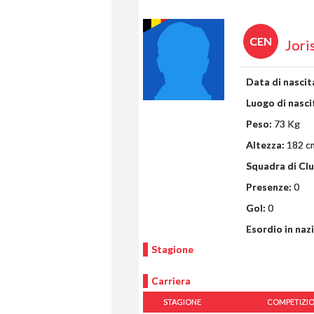
CEN
Jori
Data di nascit
Luogo di nasci
Peso:
73 Kg
Altezza:
182 c
Squadra di Clu
Presenze:
0
Gol:
0
Esordio in naz
Stagione
Carriera
STAGIONE
COMPETIZI