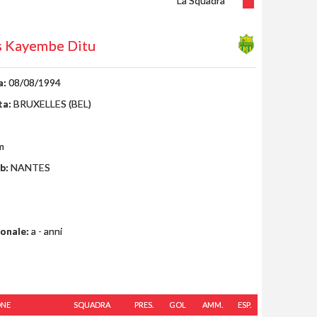
La Squadra
s Kayembe Ditu
a:
08/08/1994
ta:
BRUXELLES (BEL)
m
b:
NANTES
ionale:
a - anni
ONE
SQUADRA
PRES.
GOL
AMM.
ESP.