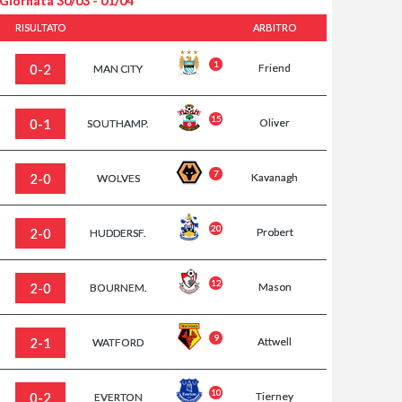
 Giornata
30/03 - 01/04
RISULTATO
ARBITRO
1
0-2
Friend
MAN CITY
15
0-1
Oliver
SOUTHAMP.
7
2-0
Kavanagh
WOLVES
20
2-0
Probert
HUDDERSF.
12
2-0
Mason
BOURNEM.
9
2-1
Attwell
WATFORD
10
0-2
Tierney
EVERTON