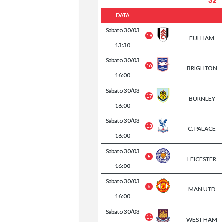
32^
DATA
Sabato
30/03
19
FULHAM
13:30
Sabato
30/03
16
BRIGHTON
16:00
Sabato
30/03
17
BURNLEY
16:00
Sabato
30/03
13
C. PALACE
16:00
Sabato
30/03
8
LEICESTER
16:00
Sabato
30/03
6
MAN UTD
16:00
Sabato
30/03
11
WEST HAM