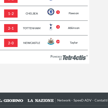
5
1-2
Pawson
CHELSEA
3
2-1
Atkinson
TOTTENHAM
14
2-0
Taylor
NEWCASTLE
Network
SpeeD ADV
Contatti