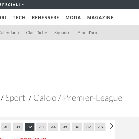
SPECIALI
RI
TECH
BENESSERE
MODA
MAGAZINE
Calendario
Classifiche
Squadre
Albo d'oro
Sport
Calcio / Premier-League
30
31
32
33
34
35
36
37
38