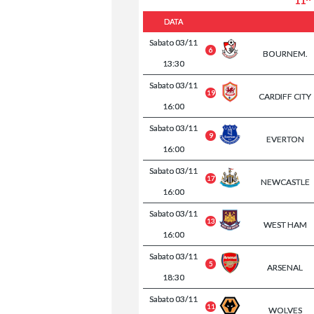
11^
DATA
Sabato
03/11
6
BOURNEM.
13:30
Sabato
03/11
19
CARDIFF CITY
16:00
Sabato
03/11
9
EVERTON
16:00
Sabato
03/11
17
NEWCASTLE
16:00
Sabato
03/11
13
WEST HAM
16:00
Sabato
03/11
5
ARSENAL
18:30
Sabato
03/11
11
WOLVES