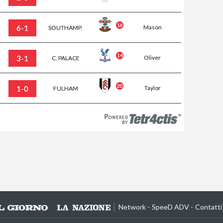
16
6-1
Mason
SOUTHAMP.
14
3-1
Oliver
C. PALACE
20
1-0
Taylor
FULHAM
Network
SpeeD ADV
Contatti