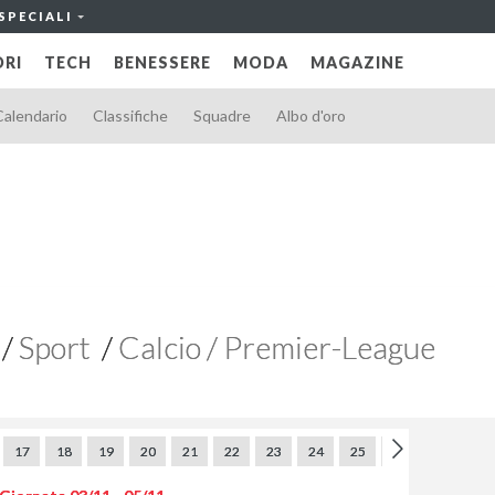
SPECIALI
RI
TECH
BENESSERE
MODA
MAGAZINE
Calendario
Classifiche
Squadre
Albo d'oro
Sport
Calcio / Premier-League
17
18
19
20
21
22
23
24
25
26
27
28