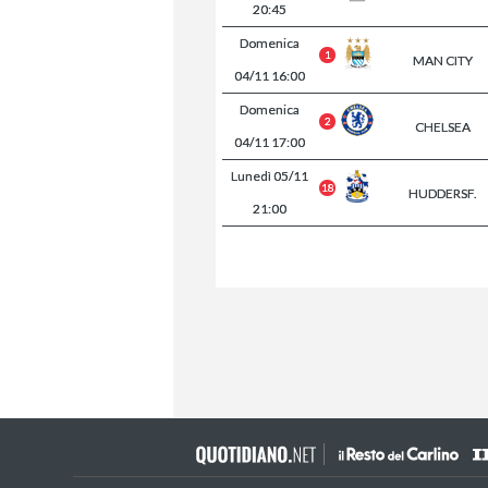
20:45
Domenica
1
MAN CITY
04/11
16:00
Domenica
2
CHELSEA
04/11
17:00
Lunedì
05/11
18
HUDDERSF.
21:00