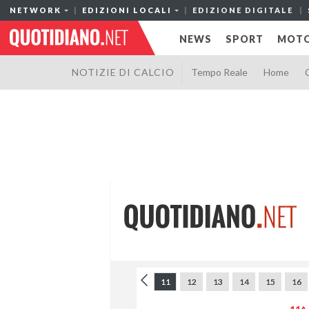
NETWORK
EDIZIONI LOCALI
EDIZIONE DIGITALE
NEWS
SPORT
MOTO
NOTIZIE DI CALCIO
Tempo Reale
Home
5
6
7
8
9
10
11
12
13
14
15
16