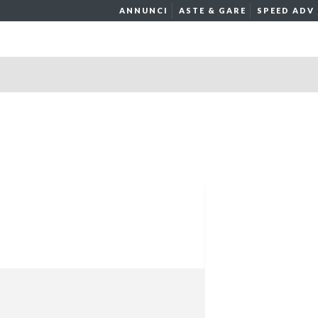
ANNUNCI
ASTE & GARE
SPEED ADV
29
30
31
32
33
34
35
36
37
38