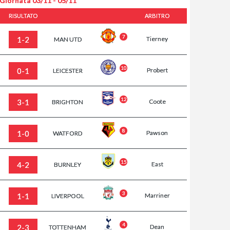
 Giornata
03/11 - 05/11
RISULTATO
ARBITRO
7
1-2
Tierney
MAN UTD
10
0-1
Probert
LEICESTER
12
3-1
Coote
BRIGHTON
8
1-0
Pawson
WATFORD
15
4-2
East
BURNLEY
3
1-1
Marriner
LIVERPOOL
4
2-3
Dean
TOTTENHAM