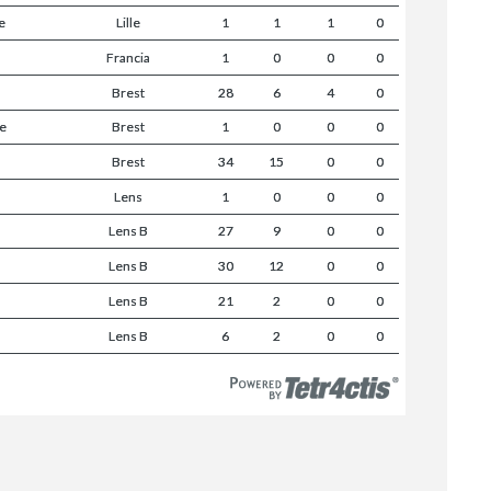
e
Lille
1
1
1
0
Francia
1
0
0
0
Brest
28
6
4
0
ue
Brest
1
0
0
0
Brest
34
15
0
0
Lens
1
0
0
0
Lens B
27
9
0
0
Lens B
30
12
0
0
Lens B
21
2
0
0
Lens B
6
2
0
0