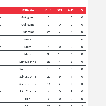
E
SQUADRA
PRES.
GOL
AMM.
ESP.
e
Guingamp
3
1
0
0
ue
Guingamp
2
0
0
0
Guingamp
26
2
2
0
e
Metz
2
1
0
0
ue
Metz
1
0
0
0
Metz
35
15
8
0
Saint Etienne
21
4
2
0
Saint Etienne
10
1
0
0
Saint Etienne
29
9
4
0
Saint Etienne
11
2
0
0
e
Saint Etienne
4
0
1
0
Lille
0
0
0
0