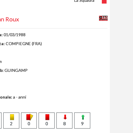
La Squadra
an Roux
a:
01/03/1988
ta:
COMPIEGNE (FRA)
m
b:
GUINGAMP
ionale:
a - anni
2
0
0
8
9