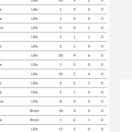
Lille
33
9
2
0
e
Lille
1
0
0
0
ue
Lille
1
0
0
0
ue
Lille
3
0
1
0
Lille
5
1
1
0
e
Lille
2
1
0
0
Lille
30
9
6
0
ue
Lille
1
0
0
0
Lille
32
7
4
0
e
Lille
2
2
1
0
ue
Lille
2
1
0
0
ue
Lille
8
0
3
0
Brest
18
4
4
0
ue
Brest
1
2
1
0
Lille
17
5
0
0