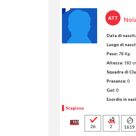
ATT
Nol
Data di nascit
Luogo di nasci
Peso:
78 Kg
Altezza:
182 c
Squadra di Clu
Presenze:
0
Gol:
0
Esordio in naz
Stagione
26
2
1619