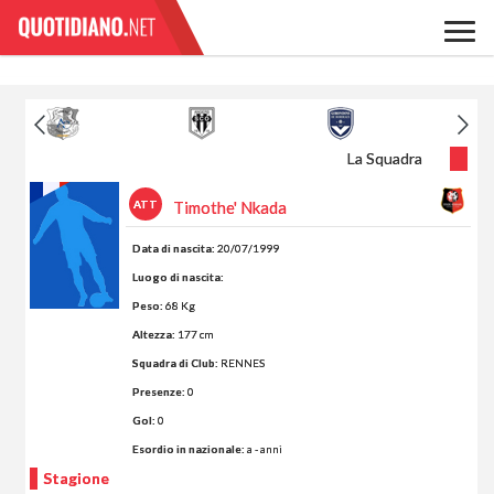
La Squadra
ATT
Timothe' Nkada
Data di nascita:
20/07/1999
Luogo di nascita:
Peso:
68 Kg
Altezza:
177 cm
Squadra di Club:
RENNES
Presenze:
0
Gol:
0
Esordio in nazionale:
a - anni
Stagione