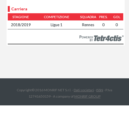
Carriera
STAGIONE
COMPETIZIONE
SQUADRA
PRES.
GOL
2018/2019
Ligue 1
Rennes
0
0
Copyright© 2016 MONRIF NET S.r.l. -
Dati societari
-
ISSN
- P.Iva
12741650159 - A company of
MONRIF GROUP