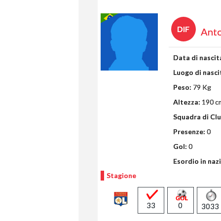
DIF
Anto
Data di nascit
Luogo di nasci
Peso:
79 Kg
Altezza:
190 c
Squadra di Clu
Presenze:
0
Gol:
0
Esordio in naz
Stagione
33
0
3033