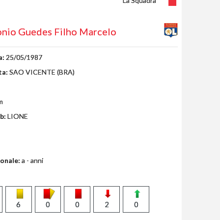
La Squadra
nio Guedes Filho Marcelo
a:
25/05/1987
ta:
SAO VICENTE (BRA)
m
b:
LIONE
ionale:
a - anni
6
0
0
2
0