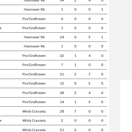
Hannover 96
34
2
4
0
Hannover 96
1
0
0
1
Psv Eindhoven
0
0
0
0
e
Psv Eindhoven
1
0
0
0
Hannover 96
24
0
5
1
Hannover 96
1
0
0
0
Psv Eindhoven
32
1
4
0
Psv Eindhoven
7
1
0
0
Psv Eindhoven
31
2
7
0
Psv Eindhoven
12
0
2
0
Psv Eindhoven
28
2
4
0
Psv Eindhoven
14
1
3
0
Wisla Cracovia
28
7
0
0
e
Wisla Cracovia
2
0
0
0
Wisla Cracovia
21
3
0
0