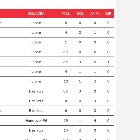
SQUADRA
PRES.
GOL
AMM.
ESP.
e
Lione
8
0
0
0
Lione
4
0
1
0
e
Lione
1
0
0
0
Lione
33
0
6
0
Lione
35
3
5
1
Lione
4
1
1
0
Lione
10
1
2
0
Besiktas
32
3
0
0
Besiktas
4
0
3
0
e
Besiktas
6
0
0
0
Hannover 96
19
1
4
0
Besiktas
14
2
0
0