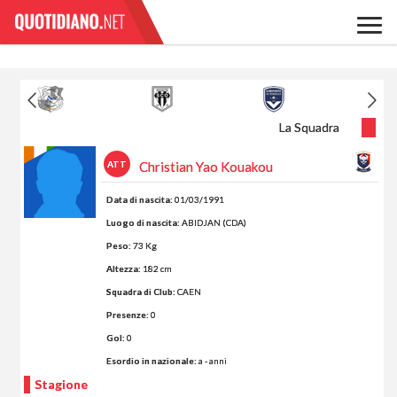
La Squadra
ATT
Christian Yao Kouakou
Data di nascita:
01/03/1991
Luogo di nascita:
ABIDJAN (CDA)
Peso:
73 Kg
Altezza:
182 cm
Squadra di Club:
CAEN
Presenze:
0
Gol:
0
Esordio in nazionale:
a - anni
Stagione