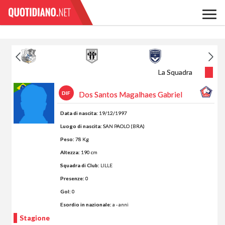
La Squadra
DIF
Dos Santos Magalhaes Gabriel
Data di nascita:
19/12/1997
Luogo di nascita:
SAN PAOLO (BRA)
Peso:
78 Kg
Altezza:
190 cm
Squadra di Club:
LILLE
Presenze:
0
Gol:
0
Esordio in nazionale:
a - anni
Stagione