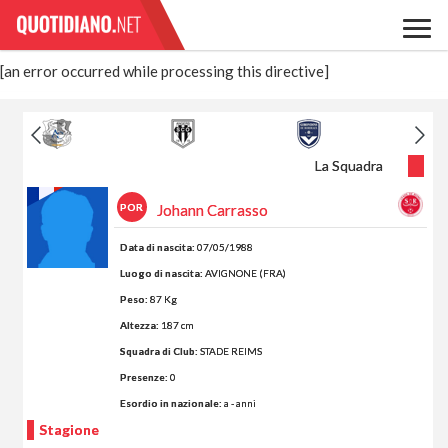
[an error occurred while processing this directive]
La Squadra
POR
Johann Carrasso
Data di nascita:
07/05/1988
Luogo di nascita:
AVIGNONE (FRA)
Peso:
87 Kg
Altezza:
187 cm
Squadra di Club:
STADE REIMS
Presenze:
0
Esordio in nazionale:
a - anni
Stagione