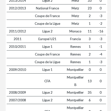
2013/2014
Ligue 2
Metz
33
0
2012/2013
National France
Metz
23
0
Coupe de France
Metz
2
-3
Coupe de la Ligue
Metz
1
-2
2011/2012
Ligue 2
Monaco
11
-16
2011
Europei U21
Francia
3
-3
2010/2011
Ligue 1
Rennes
1
-1
Coupe de France
Rennes
2
-4
Coupe de la Ligue
Rennes
1
-3
2009/2010
Ligue 1
Montpellier
0
0
Montpellier
CFA
13
0
B
2008/2009
Ligue 2
Montpellier
35
0
2007/2008
Ligue 2
Montpellier
6
0
Montpellier