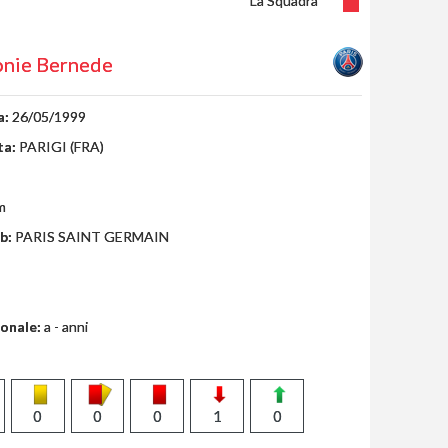
La Squadra
nie Bernede
a:
26/05/1999
ta:
PARIGI (FRA)
m
b:
PARIS SAINT GERMAIN
ionale:
a - anni
0
0
0
1
0