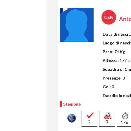
CEN
Anto
Data di nascit
Luogo di nasci
Peso:
74 Kg
Altezza:
177 c
Squadra di Clu
Presenze:
0
Gol:
0
Esordio in naz
Stagione
2
0
176