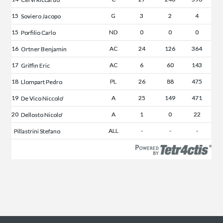
15
G
3
2
4
Soviero Jacopo
15
ND
0
0
0
Porfilio Carlo
16
AC
24
126
364
Ortner Benjamin
17
AC
6
60
143
Griffin Eric
18
PL
26
88
475
Llompart Pedro
19
A
25
149
471
De Vico Niccolo'
20
A
1
0
22
Dellosto Nicolo'
ALL
-
-
-
Pillastrini Stefano