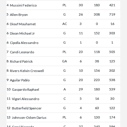
4
PL
30
183
421
Mussini Federico
5
G
26
308
719
Allen Bryon
6
AC
3
0
16
Diouf Mouhamet
6
G
11
152
303
Dixon Michael Jr
6
G
1
0
1
Cipolla Alessandro
7
PL
23
118
505
Candi Leonardo
8
GA
6
38
125
Richard Patrick
8
G
10
156
302
Rivers Kelvin Creswell
9
G
20
223
538
Aguilar Pablo
10
A
29
180
539
Gaspardo Raphael
11
C
5
16
30
Vigori Alessandro
12
G
4
63
122
Butterfield Spencer
13
PL
6
130
174
Johnson-Odom Darius
14
C
27
240
596
Cervi Riccardo