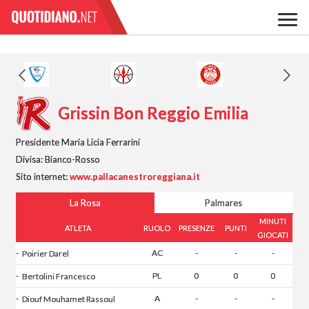
Grissin Bon Reggio Emilia
Presidente Maria Licia Ferrarini
Divisa:
Bianco-Rosso
Sito internet:
www.pallacanestroreggiana.it
La Rosa
Palmares
MINUTI
ATLETA
RUOLO
PRESENZE
PUNTI
GIOCATI
-
AC
-
-
-
Poirier Darel
-
PL
0
0
0
Bertolini Francesco
-
A
-
-
-
Diouf Mouhamet Rassoul