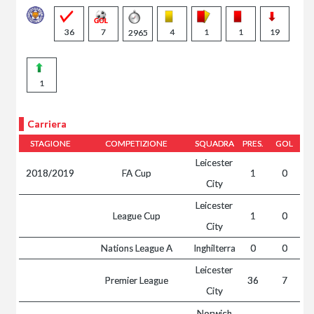
36
7
4
1
1
19
2965
1
Carriera
STAGIONE
COMPETIZIONE
SQUADRA
PRES.
GOL
Leicester
2018/2019
FA Cup
1
0
City
Leicester
League Cup
1
0
City
Nations League A
Inghilterra
0
0
Leicester
Premier League
36
7
City
Norwich