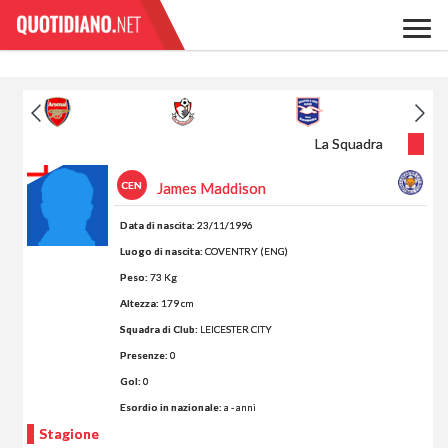
La Squadra
CEN
James Maddison
Data di nascita:
23/11/1996
Luogo di nascita:
COVENTRY (ENG)
Peso:
73 Kg
Altezza:
179 cm
Squadra di Club:
LEICESTER CITY
Presenze:
0
Gol:
0
Esordio in nazionale:
a - anni
Stagione