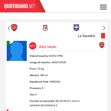
La Squadra
ATT
Alex Iwobi
Data di nascita:
03/05/1996
Luogo di nascita:
LAGOS (NGR)
Peso:
75 Kg
Altezza:
180 cm
Squadra di Club:
ARSENAL
Presenze:
0
Gol:
0
Esordio in nazionale:
08/10/2015 a 19 anni
NIGERIA-RD CONGO 0-2