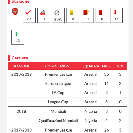
Stagione
35
3
0
0
0
15
2093
13
Carriera
STAGIONE
COMPETIZIONE
SQUADRA
PRES.
GOL
2018/2019
Premier League
Arsenal
35
3
Europa League
Arsenal
11
2
FA Cup
Arsenal
2
1
League Cup
Arsenal
3
0
2018
Mondiali
Nigeria
3
0
Qualificazioni Mondiali
Nigeria
4
2
2017/2018
Premier League
Arsenal
26
3