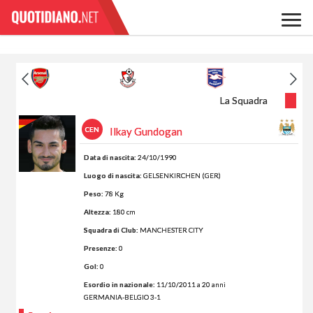
La Squadra
CEN
Ilkay Gundogan
Data di nascita:
24/10/1990
Luogo di nascita:
GELSENKIRCHEN (GER)
Peso:
78 Kg
Altezza:
180 cm
Squadra di Club:
MANCHESTER CITY
Presenze:
0
Gol:
0
Esordio in nazionale:
11/10/2011 a 20 anni
GERMANIA-BELGIO 3-1