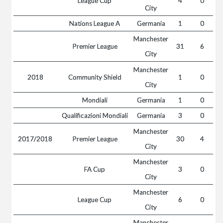
League Cup
4
0
City
Nations League A
Germania
1
0
Manchester
Premier League
31
6
City
Manchester
2018
Community Shield
1
0
City
Mondiali
Germania
1
0
Qualificazioni Mondiali
Germania
3
0
Manchester
2017/2018
Premier League
30
4
City
Manchester
FA Cup
3
0
City
Manchester
League Cup
6
0
City
Manchester