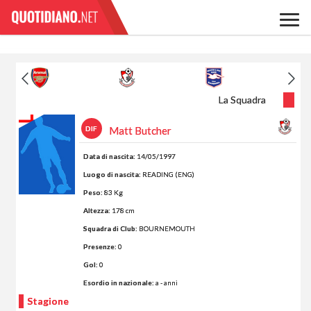
La Squadra
DIF
Matt Butcher
Data di nascita:
14/05/1997
Luogo di nascita:
READING (ENG)
Peso:
83 Kg
Altezza:
178 cm
Squadra di Club:
BOURNEMOUTH
Presenze:
0
Gol:
0
Esordio in nazionale:
a - anni
Stagione