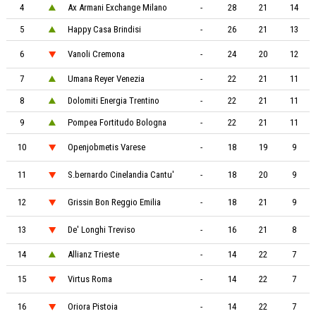
4
Ax Armani Exchange Milano
-
28
21
14
5
Happy Casa Brindisi
-
26
21
13
6
Vanoli Cremona
-
24
20
12
7
Umana Reyer Venezia
-
22
21
11
8
Dolomiti Energia Trentino
-
22
21
11
9
Pompea Fortitudo Bologna
-
22
21
11
10
Openjobmetis Varese
-
18
19
9
11
S.bernardo Cinelandia Cantu'
-
18
20
9
12
Grissin Bon Reggio Emilia
-
18
21
9
13
De' Longhi Treviso
-
16
21
8
14
Allianz Trieste
-
14
22
7
15
Virtus Roma
-
14
22
7
16
Oriora Pistoia
-
14
22
7