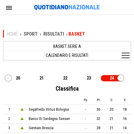
HOME
SPORT
RISULTATI
BASKET
BASKET SERIE A
CALENDARIO E RISULTATI
20
21
22
23
24
Classifica
Pp
Pt
G
V
1
Segafredo Virtus Bologna
-
36
20
18
2
Banco Di Sardegna Sassari
-
32
21
16
3
Germani Brescia
-
28
21
14