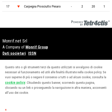
17
Carpegna Prosciutto Pesaro
-
2
20
1
Monrif.net Srl
A Company of
Monrif Group
Dati societari
ISSN
Copyright© 2018 - P.Iva 12741650159
Questo sito o gli strumenti terzi da questo utilizzati si avvalgono di cookie
necessari al funzionamento ed utili alle finalità illustrate nella cookie policy. Se
vuoi saperne di più o negare il consenso a tutti o ad alcuni cookie, consulta la
CATEGORIE
cookie policy
. Chiudendo questo banner, scorrendo questa pagina,
cliccando su un link o proseguendo la navigazione in altra maniera, acconsenti
all'uso dei cookie.
ABBONAMENTI
PUBBLICITÀ
×