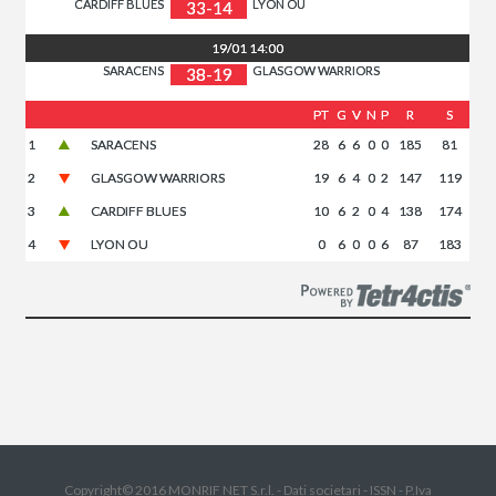
CARDIFF BLUES
LYON OU
33-14
19/01
14:00
SARACENS
GLASGOW WARRIORS
38-19
PT
G
V
N
P
R
S
1
SARACENS
28
6
6
0
0
185
81
2
GLASGOW WARRIORS
19
6
4
0
2
147
119
3
CARDIFF BLUES
10
6
2
0
4
138
174
4
LYON OU
0
6
0
0
6
87
183
Copyright© 2016 MONRIF NET S.r.l. -
Dati societari
-
ISSN
- P.Iva