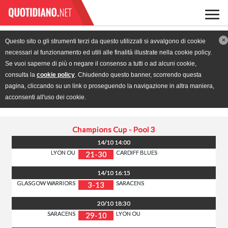
×
Questo sito o gli strumenti terzi da questo utilizzati si avvalgono di cookie
necessari al funzionamento ed utili alle finalità illustrate nella cookie policy.
Se vuoi saperne di più o negare il consenso a tutti o ad alcuni cookie,
consulta la
cookie policy
. Chiudendo questo banner, scorrendo questa
pagina, cliccando su un link o proseguendo la navigazione in altra maniera,
acconsenti all'uso dei cookie.
Champions Cup -
Pool 3
14/10
14:00
LYON OU
CARDIFF BLUES
21-30
14/10
16:15
GLASGOW WARRIORS
SARACENS
3-13
20/10
18:30
SARACENS
LYON OU
29-10