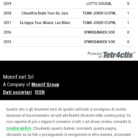
2019
LOTTO SOUDAL
0
2018
Classifica finale Tour du Jura
TEAM JOKER ICOPAL
1
2017
3a tappa Tour Alsace: Lac Blanc
TEAM JOKER ICOPAL
1
2016
SPAREBANKEN SOR
0
2015
SPAREBANKEN SOR
0
Monrif.net Srl
A Company of
Monrif Group
Dati societari
ISSN
Copyright© 2018 - P.Iva 12741650159
Questo sito o gli strumenti terzi da questo utilizzati si avvalgono di cookie
necessari al funzionamento ed utili alle finalità illustrate nella cookie policy. Se
vuoi saperne di più o negare il consenso a tutti o ad alcuni cookie, consulta la
CATEGORIE
cookie policy
. Chiudendo questo banner, scorrendo questa pagina,
cliccando su un link o proseguendo la navigazione in altra maniera, acconsenti