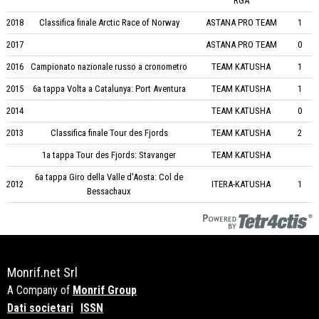
RGA
2018
Classifica finale Arctic Race of Norway
ASTANA PRO TEAM
1
2017
ASTANA PRO TEAM
0
2016
Campionato nazionale russo a cronometro
TEAM KATUSHA
1
2015
6a tappa Volta a Catalunya: Port Aventura
TEAM KATUSHA
1
2014
TEAM KATUSHA
0
2013
Classifica finale Tour des Fjords
TEAM KATUSHA
2
1a tappa Tour des Fjords: Stavanger
TEAM KATUSHA
6a tappa Giro della Valle d'Aosta: Col de
2012
ITERA-KATUSHA
1
Bessachaux
Monrif.net Srl
A Company of
Monrif Group
Dati societari
ISSN