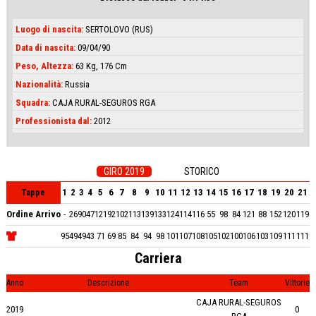
Luogo di nascita:
SERTOLOVO (RUS)
Data di nascita:
09/04/90
Peso, Altezza:
63 Kg, 176 Cm
Nazionalità:
Russia
Squadra:
CAJA RURAL-SEGUROS RGA
Professionista dal:
2012
GIRO 2019
STORICO
1
2
3
4
5
6
7
8
9
10
11
12
13
14
15
16
17
18
19
20
21
Tappe
Ordine Arrivo
-
26
90
47
121
92
102
113
139
133
124
114
116
55
98
84
121
88
152
120
119
95
49
49
43
71
69
85
84
94
98
101
107
108
105
102
100
106
103
109
111
111
Carriera
Anno
Descrizione
Team
Vittorie
CAJA RURAL-SEGUROS
2019
0