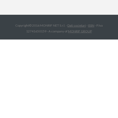
Copyright© 2016 MONRIF NET S.r.l. -
Dati societari
-
ISSN
- P.Iva
12741650159 - A company of
MONRIF GROUP